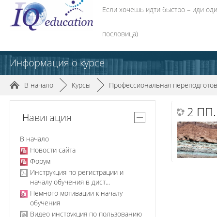
Если хочешь идти быстро – иди оди
(афри
пословица)
Информация о курсе
В начало
►
Курсы
►
Профессиональная переподготов
2 ПП.
Навигация
В начало
Новости сайта
Форум
Инструкция по регистрации и
началу обучения в дист...
Немного мотивации к началу
обучения
Видео инструкция по пользованию